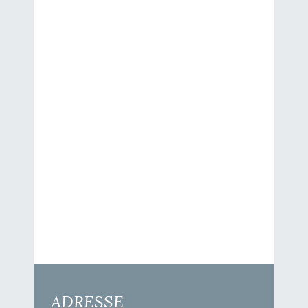
af kollagen øges. Løsner
overflødige og døde hudceller.
Åbner tilstoppede porer,
stimulerer blodcirkulationen og
giver huden et mere glansfyldt
udseende.
Pris 50 ml 289 kr.
Kontakt blot klinikken, hvis du
ønsker at købe exfoliatoren.
ADRESSE